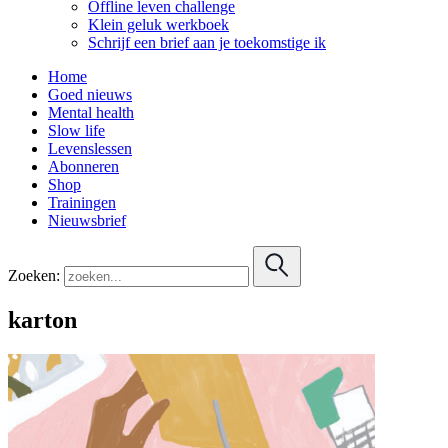
Offline leven challenge
Klein geluk werkboek
Schrijf een brief aan je toekomstige ik
Home
Goed nieuws
Mental health
Slow life
Levenslessen
Abonneren
Shop
Trainingen
Nieuwsbrief
Zoeken:
karton