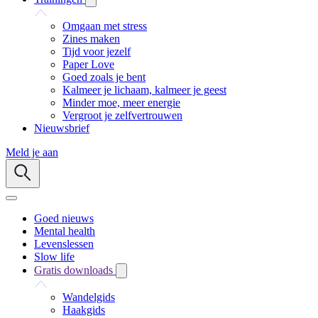
Omgaan met stress
Zines maken
Tijd voor jezelf
Paper Love
Goed zoals je bent
Kalmeer je lichaam, kalmeer je geest
Minder moe, meer energie
Vergroot je zelfvertrouwen
Nieuwsbrief
Meld je aan
Goed nieuws
Mental health
Levenslessen
Slow life
Gratis downloads
Wandelgids
Haakgids