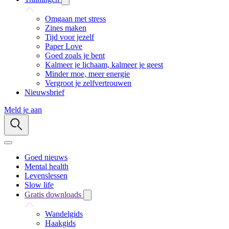
Omgaan met stress
Zines maken
Tijd voor jezelf
Paper Love
Goed zoals je bent
Kalmeer je lichaam, kalmeer je geest
Minder moe, meer energie
Vergroot je zelfvertrouwen
Nieuwsbrief
Meld je aan
Goed nieuws
Mental health
Levenslessen
Slow life
Gratis downloads
Wandelgids
Haakgids