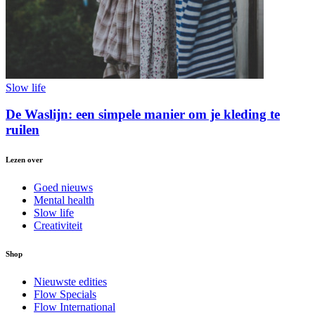
Slow life
De Waslijn: een simpele manier om je kleding te
ruilen
Lezen over
Goed nieuws
Mental health
Slow life
Creativiteit
Shop
Nieuwste edities
Flow Specials
Flow International