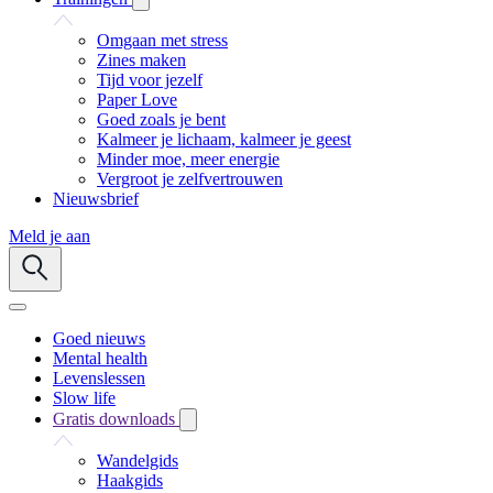
Omgaan met stress
Zines maken
Tijd voor jezelf
Paper Love
Goed zoals je bent
Kalmeer je lichaam, kalmeer je geest
Minder moe, meer energie
Vergroot je zelfvertrouwen
Nieuwsbrief
Meld je aan
Goed nieuws
Mental health
Levenslessen
Slow life
Gratis downloads
Wandelgids
Haakgids