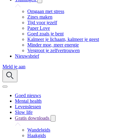
Omgaan met stress
Zines maken
Tijd voor jezelf
Paper Love
Goed zoals je bent
Kalmeer je lichaam, kalmeer je geest
Minder moe, meer energie
Vergroot je zelfvertrouwen
Nieuwsbrief
Meld je aan
Goed nieuws
Mental health
Levenslessen
Slow life
Gratis downloads
Wandelgids
Haakgids