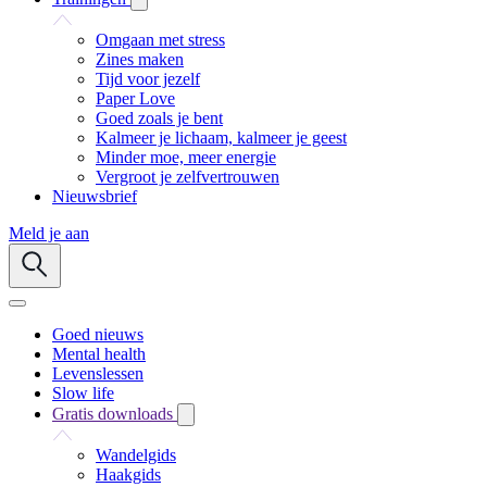
Omgaan met stress
Zines maken
Tijd voor jezelf
Paper Love
Goed zoals je bent
Kalmeer je lichaam, kalmeer je geest
Minder moe, meer energie
Vergroot je zelfvertrouwen
Nieuwsbrief
Meld je aan
Goed nieuws
Mental health
Levenslessen
Slow life
Gratis downloads
Wandelgids
Haakgids