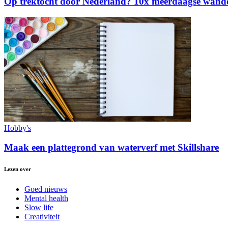
Op trektocht door Nederland? 10x meerdaagse wande
Hobby's
Maak een plattegrond van waterverf met Skillshare
Lezen over
Goed nieuws
Mental health
Slow life
Creativiteit