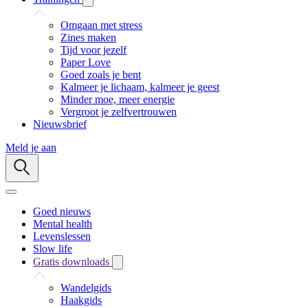
Omgaan met stress
Zines maken
Tijd voor jezelf
Paper Love
Goed zoals je bent
Kalmeer je lichaam, kalmeer je geest
Minder moe, meer energie
Vergroot je zelfvertrouwen
Nieuwsbrief
Meld je aan
Goed nieuws
Mental health
Levenslessen
Slow life
Gratis downloads
Wandelgids
Haakgids