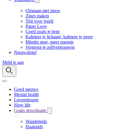
Omgaan met stress
Zines maken
Tijd voor jezelf
Paper Love
Goed zoals je bent
Kalmeer je lichaam, kalmeer je geest
Minder moe, meer energie
Vergroot je zelfvertrouwen
Nieuwsbrief
Meld je aan
Goed nieuws
Mental health
Levenslessen
Slow life
Gratis downloads
Wandelgids
Haakgids