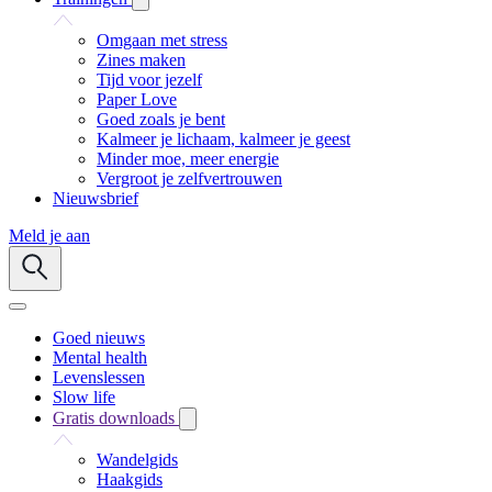
Omgaan met stress
Zines maken
Tijd voor jezelf
Paper Love
Goed zoals je bent
Kalmeer je lichaam, kalmeer je geest
Minder moe, meer energie
Vergroot je zelfvertrouwen
Nieuwsbrief
Meld je aan
Goed nieuws
Mental health
Levenslessen
Slow life
Gratis downloads
Wandelgids
Haakgids