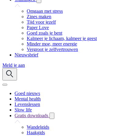
Omgaan met stress
Zines maken
Tijd voor jezelf
Paper Love
Goed zoals je bent
Kalmeer je lichaam, kalmeer je geest
Minder moe, meer energie
Vergroot je zelfvertrouwen
Nieuwsbrief
Meld je aan
Goed nieuws
Mental health
Levenslessen
Slow life
Gratis downloads
Wandelgids
Haakgids