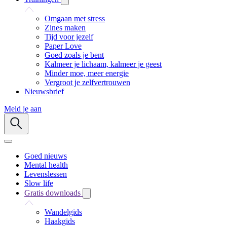
Omgaan met stress
Zines maken
Tijd voor jezelf
Paper Love
Goed zoals je bent
Kalmeer je lichaam, kalmeer je geest
Minder moe, meer energie
Vergroot je zelfvertrouwen
Nieuwsbrief
Meld je aan
Goed nieuws
Mental health
Levenslessen
Slow life
Gratis downloads
Wandelgids
Haakgids