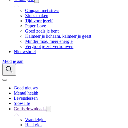
Omgaan met stress
Zines maken
Tijd voor jezelf
Paper Love
Goed zoals je bent
Kalmeer je lichaam, kalmeer je geest
Minder moe, meer energie
Vergroot je zelfvertrouwen
Nieuwsbrief
Meld je aan
Goed nieuws
Mental health
Levenslessen
Slow life
Gratis downloads
Wandelgids
Haakgids