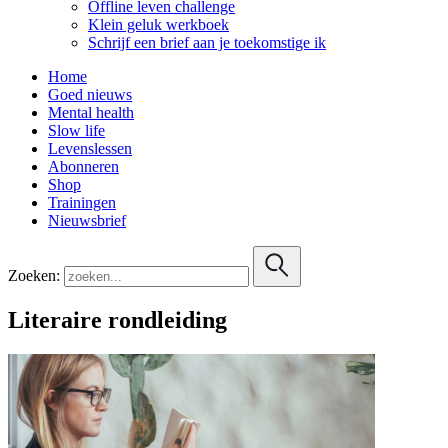
Offline leven challenge
Klein geluk werkboek
Schrijf een brief aan je toekomstige ik
Home
Goed nieuws
Mental health
Slow life
Levenslessen
Abonneren
Shop
Trainingen
Nieuwsbrief
Zoeken:
Literaire rondleiding