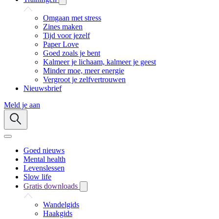
Omgaan met stress
Zines maken
Tijd voor jezelf
Paper Love
Goed zoals je bent
Kalmeer je lichaam, kalmeer je geest
Minder moe, meer energie
Vergroot je zelfvertrouwen
Nieuwsbrief
Meld je aan
Goed nieuws
Mental health
Levenslessen
Slow life
Gratis downloads
Wandelgids
Haakgids