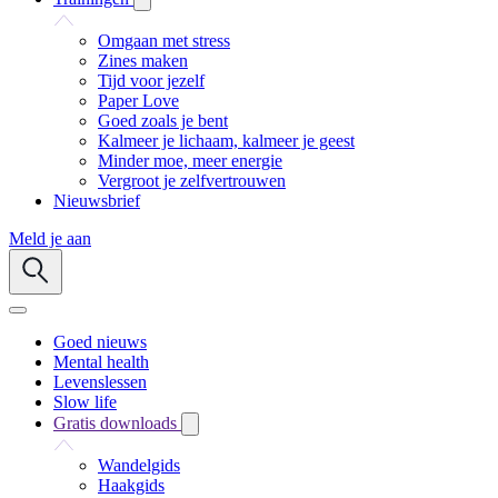
Omgaan met stress
Zines maken
Tijd voor jezelf
Paper Love
Goed zoals je bent
Kalmeer je lichaam, kalmeer je geest
Minder moe, meer energie
Vergroot je zelfvertrouwen
Nieuwsbrief
Meld je aan
Goed nieuws
Mental health
Levenslessen
Slow life
Gratis downloads
Wandelgids
Haakgids