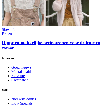
Slow life
Breien
Hippe en makkelijke breipatronen voor de lente en
zomer
Lezen over
Goed nieuws
Mental health
Slow life
Creativiteit
Shop
Nieuwste edities
Flow Specials