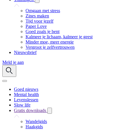
Omgaan met stress
Zines maken
Tijd voor jezelf
Paper Love
Goed zoals je bent
Kalmeer je lichaam, kalmeer je geest
Minder moe, meer energie
Vergroot je zelfvertrouwen
Nieuwsbrief
Meld je aan
Goed nieuws
Mental health
Levenslessen
Slow life
Gratis downloads
Wandelgids
Haakgids