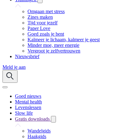
Omgaan met stress
Zines maken
Tijd voor jezelf
Paper Love
Goed zoals je bent
Kalmeer je lichaam, kalmeer je geest
Minder moe, meer energie
Vergroot je zelfvertrouwen
Nieuwsbrief
Meld je aan
Goed nieuws
Mental health
Levenslessen
Slow life
Gratis downloads
Wandelgids
Haakgids