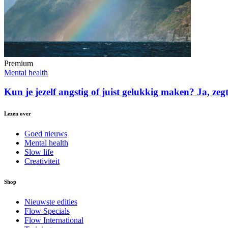
Premium
Mental health
Kun je jezelf angstig of juist gelukkig maken? Ja, zeg
Lezen over
Goed nieuws
Mental health
Slow life
Creativiteit
Shop
Nieuwste edities
Flow Specials
Flow International