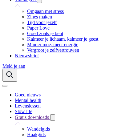
Omgaan met stress
Zines maken
Tijd voor jezelf
Paper Love
Goed zoals je bent
Kalmeer je lichaam, kalmeer je geest
Minder moe, meer energie
Vergroot je zelfvertrouwen
Nieuwsbrief
Meld je aan
Goed nieuws
Mental health
Levenslessen
Slow life
Gratis downloads
Wandelgids
Haakgids