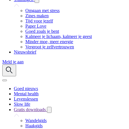
Omgaan met stress
Zines maken
Tijd voor jezelf
Paper Love
Goed zoals je bent
Kalmeer je lichaam, kalmeer je geest
Minder moe, meer energie
Vergroot je zelfvertrouwen
Nieuwsbrief
Meld je aan
Goed nieuws
Mental health
Levenslessen
Slow life
Gratis downloads
Wandelgids
Haakgids