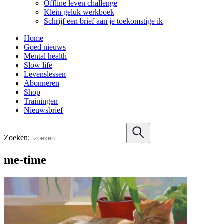
Offline leven challenge
Klein geluk werkboek
Schrijf een brief aan je toekomstige ik
Home
Goed nieuws
Mental health
Slow life
Levenslessen
Abonneren
Shop
Trainingen
Nieuwsbrief
Zoeken:
me-time