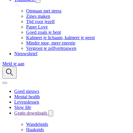
Omgaan met stress
Zines maken
Tijd voor jezelf
Paper Love
Goed zoals je bent
Kalmeer je lichaam, kalmeer je geest
Minder moe, meer energie
Vergroot je zelfvertrouwen
Nieuwsbrief
Meld je aan
Goed nieuws
Mental health
Levenslessen
Slow life
Gratis downloads
Wandelgids
Haakgids