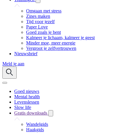
Omgaan met stress
Zines maken
Tijd voor jezelf
Paper Love
Goed zoals je bent
Kalmeer je lichaam, kalmeer je geest
Minder moe, meer energie
Vergroot je zelfvertrouwen
Nieuwsbrief
Meld je aan
Goed nieuws
Mental health
Levenslessen
Slow life
Gratis downloads
Wandelgids
Haakgids