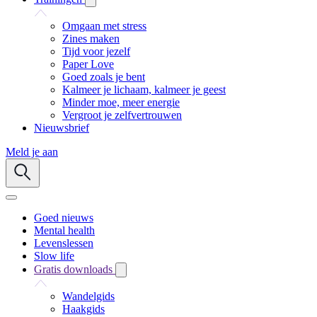
Omgaan met stress
Zines maken
Tijd voor jezelf
Paper Love
Goed zoals je bent
Kalmeer je lichaam, kalmeer je geest
Minder moe, meer energie
Vergroot je zelfvertrouwen
Nieuwsbrief
Meld je aan
Goed nieuws
Mental health
Levenslessen
Slow life
Gratis downloads
Wandelgids
Haakgids