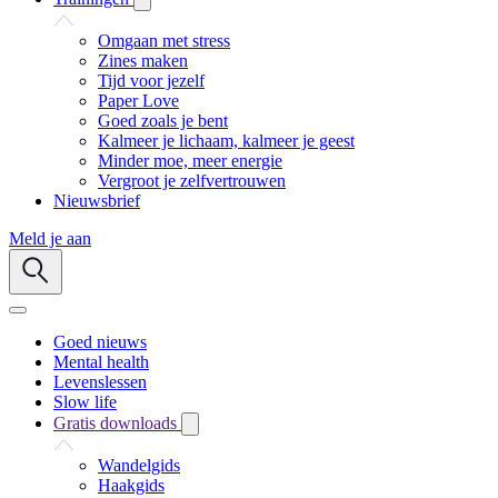
Omgaan met stress
Zines maken
Tijd voor jezelf
Paper Love
Goed zoals je bent
Kalmeer je lichaam, kalmeer je geest
Minder moe, meer energie
Vergroot je zelfvertrouwen
Nieuwsbrief
Meld je aan
Goed nieuws
Mental health
Levenslessen
Slow life
Gratis downloads
Wandelgids
Haakgids