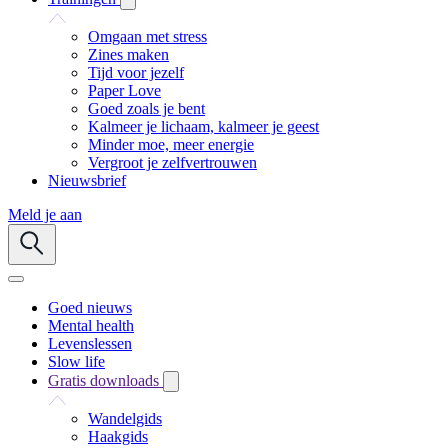
Omgaan met stress
Zines maken
Tijd voor jezelf
Paper Love
Goed zoals je bent
Kalmeer je lichaam, kalmeer je geest
Minder moe, meer energie
Vergroot je zelfvertrouwen
Nieuwsbrief
Meld je aan
Goed nieuws
Mental health
Levenslessen
Slow life
Gratis downloads
Wandelgids
Haakgids