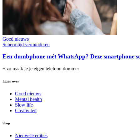
Goed nieuws
Schermtijd verminderen
Een dumbphone mét WhatsApp? Deze smartphone scha
+ zo maak je je eigen telefoon dommer
Lezen over
Goed nieuws
Mental health
Slow life
Creativiteit
Shop
Nieuwste edities