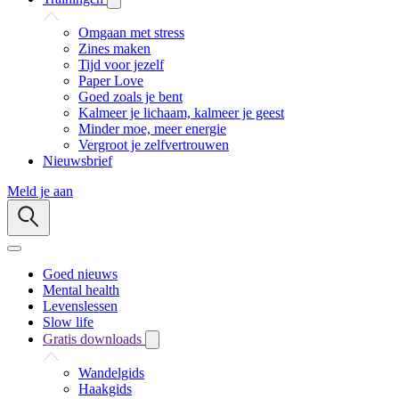
Omgaan met stress
Zines maken
Tijd voor jezelf
Paper Love
Goed zoals je bent
Kalmeer je lichaam, kalmeer je geest
Minder moe, meer energie
Vergroot je zelfvertrouwen
Nieuwsbrief
Meld je aan
Goed nieuws
Mental health
Levenslessen
Slow life
Gratis downloads
Wandelgids
Haakgids