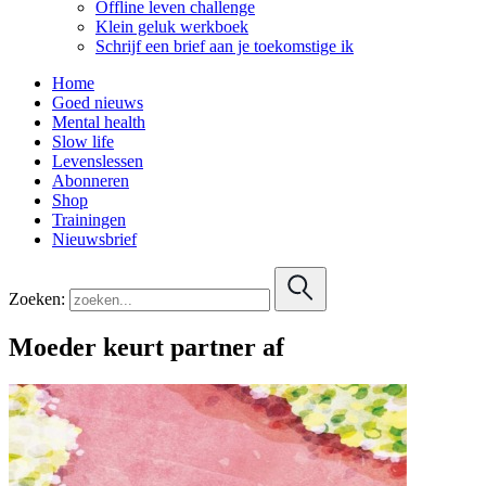
Offline leven challenge
Klein geluk werkboek
Schrijf een brief aan je toekomstige ik
Home
Goed nieuws
Mental health
Slow life
Levenslessen
Abonneren
Shop
Trainingen
Nieuwsbrief
Zoeken:
Moeder keurt partner af