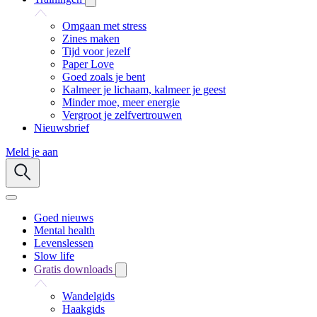
Omgaan met stress
Zines maken
Tijd voor jezelf
Paper Love
Goed zoals je bent
Kalmeer je lichaam, kalmeer je geest
Minder moe, meer energie
Vergroot je zelfvertrouwen
Nieuwsbrief
Meld je aan
Goed nieuws
Mental health
Levenslessen
Slow life
Gratis downloads
Wandelgids
Haakgids