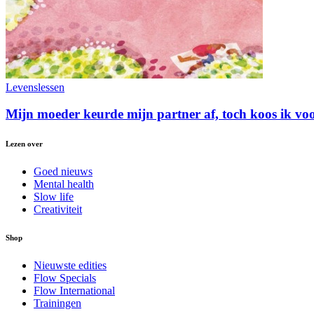
Levenslessen
Mijn moeder keurde mijn partner af, toch koos ik vo
Lezen over
Goed nieuws
Mental health
Slow life
Creativiteit
Shop
Nieuwste edities
Flow Specials
Flow International
Trainingen