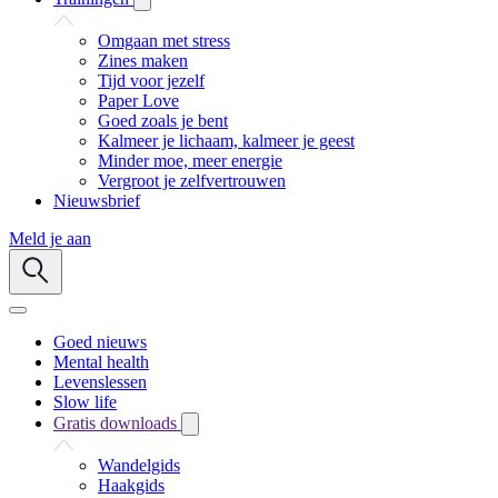
Omgaan met stress
Zines maken
Tijd voor jezelf
Paper Love
Goed zoals je bent
Kalmeer je lichaam, kalmeer je geest
Minder moe, meer energie
Vergroot je zelfvertrouwen
Nieuwsbrief
Meld je aan
Goed nieuws
Mental health
Levenslessen
Slow life
Gratis downloads
Wandelgids
Haakgids