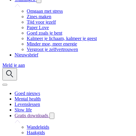
Omgaan met stress
Zines maken
Tijd voor jezelf
Paper Love
Goed zoals je bent
Kalmeer je lichaam, kalmeer je geest
Minder moe, meer energie
Vergroot je zelfvertrouwen
Nieuwsbrief
Meld je aan
Goed nieuws
Mental health
Levenslessen
Slow life
Gratis downloads
Wandelgids
Haakgids