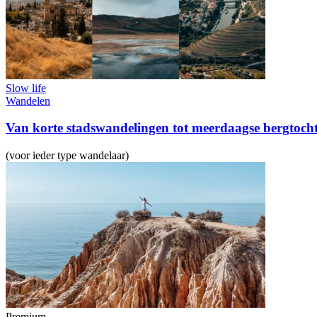
Slow life
Wandelen
Van korte stadswandelingen tot meerdaagse bergtoch
(voor ieder type wandelaar)
Premium