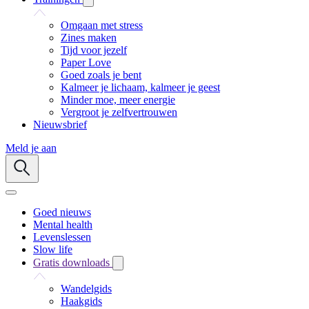
Omgaan met stress
Zines maken
Tijd voor jezelf
Paper Love
Goed zoals je bent
Kalmeer je lichaam, kalmeer je geest
Minder moe, meer energie
Vergroot je zelfvertrouwen
Nieuwsbrief
Meld je aan
Goed nieuws
Mental health
Levenslessen
Slow life
Gratis downloads
Wandelgids
Haakgids