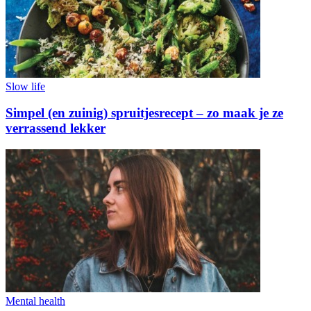
Slow life
Simpel (en zuinig) spruitjesrecept – zo maak je ze
verrassend lekker
Mental health