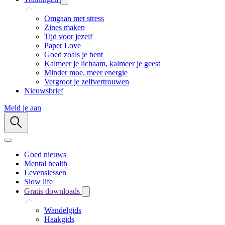
Omgaan met stress
Zines maken
Tijd voor jezelf
Paper Love
Goed zoals je bent
Kalmeer je lichaam, kalmeer je geest
Minder moe, meer energie
Vergroot je zelfvertrouwen
Nieuwsbrief
Meld je aan
Goed nieuws
Mental health
Levenslessen
Slow life
Gratis downloads
Wandelgids
Haakgids