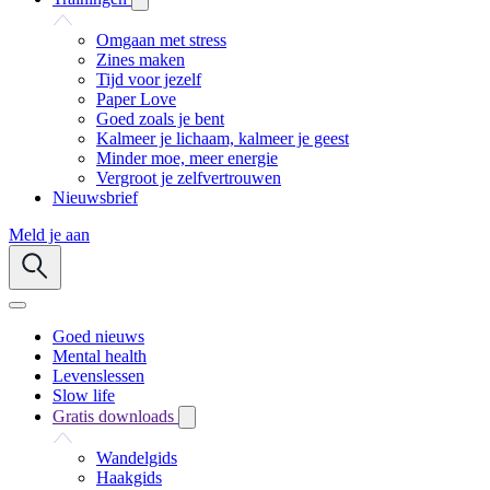
Omgaan met stress
Zines maken
Tijd voor jezelf
Paper Love
Goed zoals je bent
Kalmeer je lichaam, kalmeer je geest
Minder moe, meer energie
Vergroot je zelfvertrouwen
Nieuwsbrief
Meld je aan
Goed nieuws
Mental health
Levenslessen
Slow life
Gratis downloads
Wandelgids
Haakgids