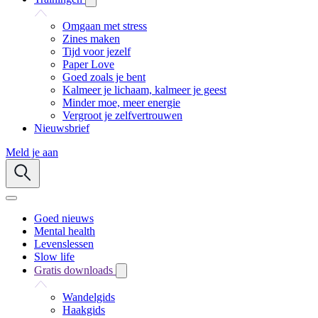
Omgaan met stress
Zines maken
Tijd voor jezelf
Paper Love
Goed zoals je bent
Kalmeer je lichaam, kalmeer je geest
Minder moe, meer energie
Vergroot je zelfvertrouwen
Nieuwsbrief
Meld je aan
Goed nieuws
Mental health
Levenslessen
Slow life
Gratis downloads
Wandelgids
Haakgids