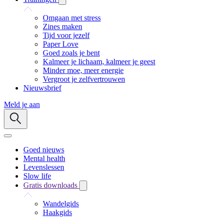
Omgaan met stress
Zines maken
Tijd voor jezelf
Paper Love
Goed zoals je bent
Kalmeer je lichaam, kalmeer je geest
Minder moe, meer energie
Vergroot je zelfvertrouwen
Nieuwsbrief
Meld je aan
Goed nieuws
Mental health
Levenslessen
Slow life
Gratis downloads
Wandelgids
Haakgids