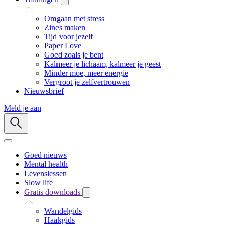
Omgaan met stress
Zines maken
Tijd voor jezelf
Paper Love
Goed zoals je bent
Kalmeer je lichaam, kalmeer je geest
Minder moe, meer energie
Vergroot je zelfvertrouwen
Nieuwsbrief
Meld je aan
Goed nieuws
Mental health
Levenslessen
Slow life
Gratis downloads
Wandelgids
Haakgids