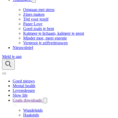
Omgaan met stress
Zines maken
Tijd voor jezelf
Paper Love
Goed zoals je bent
Kalmeer je lichaam, kalmeer je geest
Minder moe, meer energie
Vergroot je zelfvertrouwen
Nieuwsbrief
Meld je aan
Goed nieuws
Mental health
Levenslessen
Slow life
Gratis downloads
Wandelgids
Haakgids