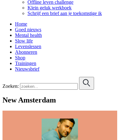
Offline leven challenge
Klein geluk werkboek
Schrijf een brief aan je toekomstige ik
Home
Goed nieuws
Mental health
Slow life
Levenslessen
Abonneren
Shop
Trainingen
Nieuwsbrief
Zoeken:
New Amsterdam