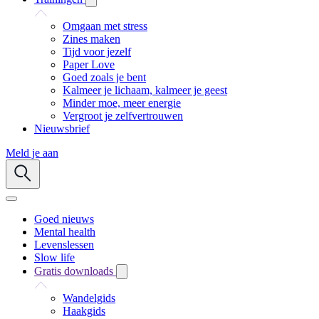
Omgaan met stress
Zines maken
Tijd voor jezelf
Paper Love
Goed zoals je bent
Kalmeer je lichaam, kalmeer je geest
Minder moe, meer energie
Vergroot je zelfvertrouwen
Nieuwsbrief
Meld je aan
Goed nieuws
Mental health
Levenslessen
Slow life
Gratis downloads
Wandelgids
Haakgids