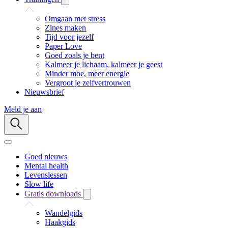
Omgaan met stress
Zines maken
Tijd voor jezelf
Paper Love
Goed zoals je bent
Kalmeer je lichaam, kalmeer je geest
Minder moe, meer energie
Vergroot je zelfvertrouwen
Nieuwsbrief
Meld je aan
Goed nieuws
Mental health
Levenslessen
Slow life
Gratis downloads
Wandelgids
Haakgids