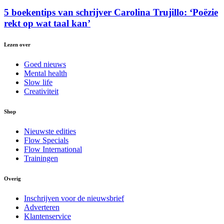
5 boekentips van schrijver Carolina Trujillo: ‘Poëzie
rekt op wat taal kan’
Lezen over
Goed nieuws
Mental health
Slow life
Creativiteit
Shop
Nieuwste edities
Flow Specials
Flow International
Trainingen
Overig
Inschrijven voor de nieuwsbrief
Adverteren
Klantenservice