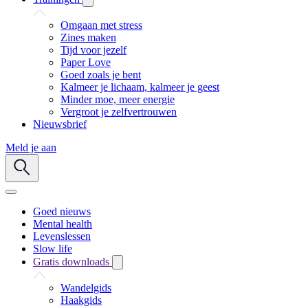
Omgaan met stress
Zines maken
Tijd voor jezelf
Paper Love
Goed zoals je bent
Kalmeer je lichaam, kalmeer je geest
Minder moe, meer energie
Vergroot je zelfvertrouwen
Nieuwsbrief
Meld je aan
Goed nieuws
Mental health
Levenslessen
Slow life
Gratis downloads
Wandelgids
Haakgids