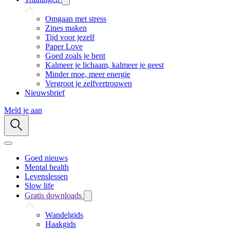
Omgaan met stress
Zines maken
Tijd voor jezelf
Paper Love
Goed zoals je bent
Kalmeer je lichaam, kalmeer je geest
Minder moe, meer energie
Vergroot je zelfvertrouwen
Nieuwsbrief
Meld je aan
Goed nieuws
Mental health
Levenslessen
Slow life
Gratis downloads
Wandelgids
Haakgids