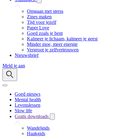
Omgaan met stress
Zines maken
Tijd voor jezelf
Paper Love
Goed zoals je bent
Kalmeer je lichaam, kalmeer je geest
Minder moe, meer energie
Vergroot je zelfvertrouwen
Nieuwsbrief
Meld je aan
Goed nieuws
Mental health
Levenslessen
Slow life
Gratis downloads
Wandelgids
Haakgids