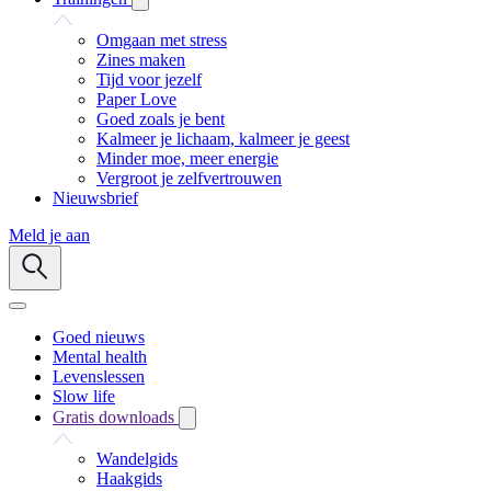
Omgaan met stress
Zines maken
Tijd voor jezelf
Paper Love
Goed zoals je bent
Kalmeer je lichaam, kalmeer je geest
Minder moe, meer energie
Vergroot je zelfvertrouwen
Nieuwsbrief
Meld je aan
Goed nieuws
Mental health
Levenslessen
Slow life
Gratis downloads
Wandelgids
Haakgids