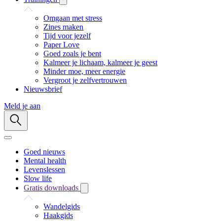
Omgaan met stress
Zines maken
Tijd voor jezelf
Paper Love
Goed zoals je bent
Kalmeer je lichaam, kalmeer je geest
Minder moe, meer energie
Vergroot je zelfvertrouwen
Nieuwsbrief
Meld je aan
Goed nieuws
Mental health
Levenslessen
Slow life
Gratis downloads
Wandelgids
Haakgids