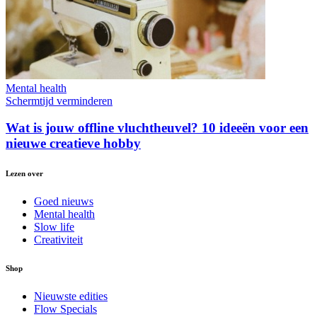
Mental health
Schermtijd verminderen
Wat is jouw offline vluchtheuvel? 10 ideeën voor een
nieuwe creatieve hobby
Lezen over
Goed nieuws
Mental health
Slow life
Creativiteit
Shop
Nieuwste edities
Flow Specials