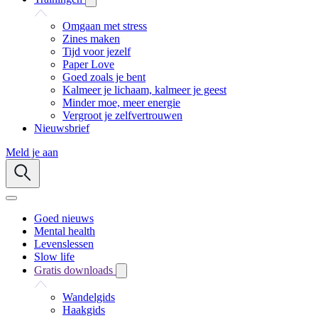
Omgaan met stress
Zines maken
Tijd voor jezelf
Paper Love
Goed zoals je bent
Kalmeer je lichaam, kalmeer je geest
Minder moe, meer energie
Vergroot je zelfvertrouwen
Nieuwsbrief
Meld je aan
Goed nieuws
Mental health
Levenslessen
Slow life
Gratis downloads
Wandelgids
Haakgids