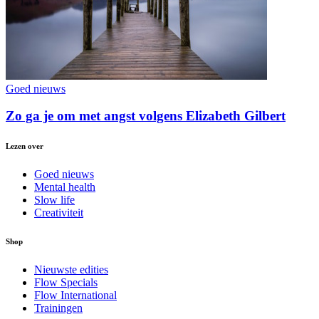
Goed nieuws
Zo ga je om met angst volgens Elizabeth Gilbert
Lezen over
Goed nieuws
Mental health
Slow life
Creativiteit
Shop
Nieuwste edities
Flow Specials
Flow International
Trainingen