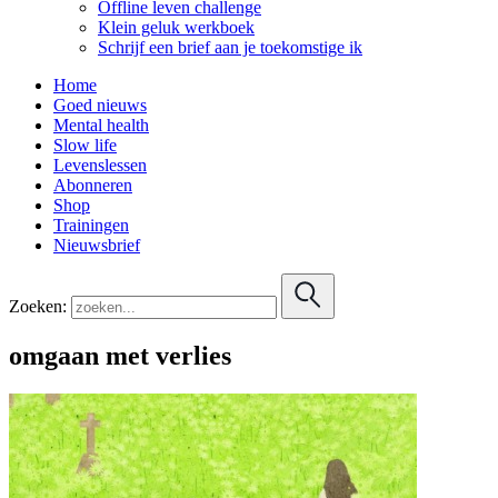
Offline leven challenge
Klein geluk werkboek
Schrijf een brief aan je toekomstige ik
Home
Goed nieuws
Mental health
Slow life
Levenslessen
Abonneren
Shop
Trainingen
Nieuwsbrief
Zoeken:
omgaan met verlies