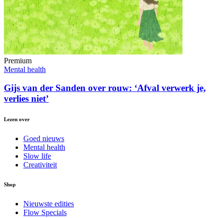
Premium
Mental health
Gijs van der Sanden over rouw: ‘Afval verwerk je,
verlies niet’
Lezen over
Goed nieuws
Mental health
Slow life
Creativiteit
Shop
Nieuwste edities
Flow Specials