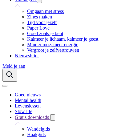
Omgaan met stress
Zines maken
Tijd voor jezelf
Paper Love
Goed zoals je bent
Kalmeer je lichaam, kalmeer je geest
Minder moe, meer energie
Vergroot je zelfvertrouwen
Nieuwsbrief
Meld je aan
Goed nieuws
Mental health
Levenslessen
Slow life
Gratis downloads
Wandelgids
Haakgids