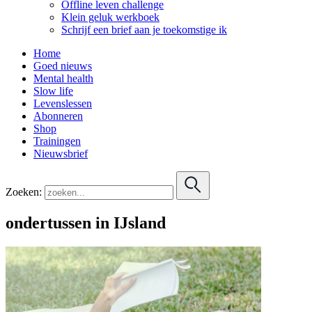
Offline leven challenge
Klein geluk werkboek
Schrijf een brief aan je toekomstige ik
Home
Goed nieuws
Mental health
Slow life
Levenslessen
Abonneren
Shop
Trainingen
Nieuwsbrief
Zoeken:
ondertussen in IJsland