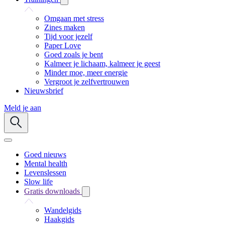
Omgaan met stress
Zines maken
Tijd voor jezelf
Paper Love
Goed zoals je bent
Kalmeer je lichaam, kalmeer je geest
Minder moe, meer energie
Vergroot je zelfvertrouwen
Nieuwsbrief
Meld je aan
Goed nieuws
Mental health
Levenslessen
Slow life
Gratis downloads
Wandelgids
Haakgids