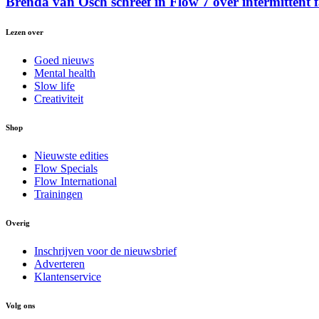
Brenda van Osch schreef in Flow 7 over intermittent 
Lezen over
Goed nieuws
Mental health
Slow life
Creativiteit
Shop
Nieuwste edities
Flow Specials
Flow International
Trainingen
Overig
Inschrijven voor de nieuwsbrief
Adverteren
Klantenservice
Volg ons