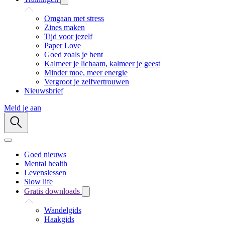
Omgaan met stress
Zines maken
Tijd voor jezelf
Paper Love
Goed zoals je bent
Kalmeer je lichaam, kalmeer je geest
Minder moe, meer energie
Vergroot je zelfvertrouwen
Nieuwsbrief
Meld je aan
Goed nieuws
Mental health
Levenslessen
Slow life
Gratis downloads
Wandelgids
Haakgids