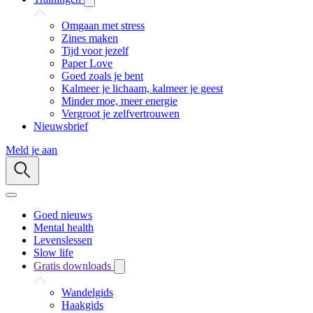
Omgaan met stress
Zines maken
Tijd voor jezelf
Paper Love
Goed zoals je bent
Kalmeer je lichaam, kalmeer je geest
Minder moe, meer energie
Vergroot je zelfvertrouwen
Nieuwsbrief
Meld je aan
Goed nieuws
Mental health
Levenslessen
Slow life
Gratis downloads
Wandelgids
Haakgids