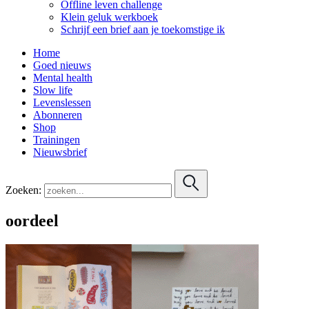
Offline leven challenge
Klein geluk werkboek
Schrijf een brief aan je toekomstige ik
Home
Goed nieuws
Mental health
Slow life
Levenslessen
Abonneren
Shop
Trainingen
Nieuwsbrief
Zoeken:
oordeel