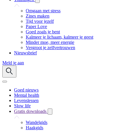
Omgaan met stress
Zines maken
Tijd voor jezelf
Paper Love
Goed zoals je bent
Kalmeer je lichaam, kalmeer je geest
Minder moe, meer energie
Vergroot je zelfvertrouwen
Nieuwsbrief
Meld je aan
Goed nieuws
Mental health
Levenslessen
Slow life
Gratis downloads
Wandelgids
Haakgids