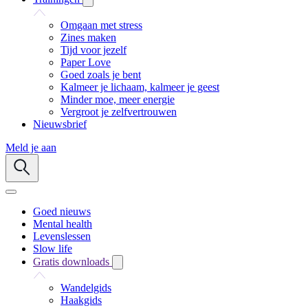
Omgaan met stress
Zines maken
Tijd voor jezelf
Paper Love
Goed zoals je bent
Kalmeer je lichaam, kalmeer je geest
Minder moe, meer energie
Vergroot je zelfvertrouwen
Nieuwsbrief
Meld je aan
Goed nieuws
Mental health
Levenslessen
Slow life
Gratis downloads
Wandelgids
Haakgids