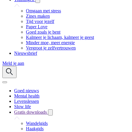
Omgaan met stress
Zines maken
Tijd voor jezelf
Paper Love
Goed zoals je bent
Kalmeer je lichaam, kalmeer je geest
Minder moe, meer energie
Vergroot je zelfvertrouwen
Nieuwsbrief
Meld je aan
Goed nieuws
Mental health
Levenslessen
Slow life
Gratis downloads
Wandelgids
Haakgids