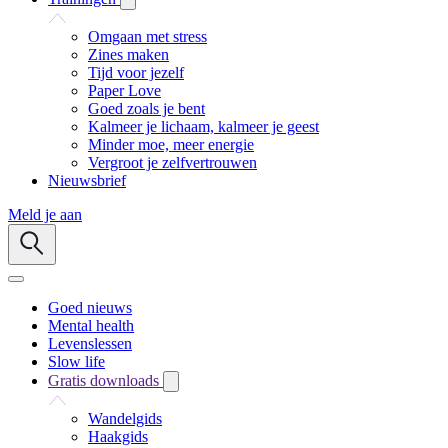
Omgaan met stress
Zines maken
Tijd voor jezelf
Paper Love
Goed zoals je bent
Kalmeer je lichaam, kalmeer je geest
Minder moe, meer energie
Vergroot je zelfvertrouwen
Nieuwsbrief
Meld je aan
Goed nieuws
Mental health
Levenslessen
Slow life
Gratis downloads
Wandelgids
Haakgids