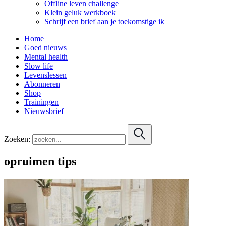
Offline leven challenge
Klein geluk werkboek
Schrijf een brief aan je toekomstige ik
Home
Goed nieuws
Mental health
Slow life
Levenslessen
Abonneren
Shop
Trainingen
Nieuwsbrief
Zoeken:
opruimen tips