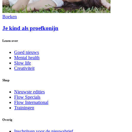
Boeken
Je kind als proefkonijn
Lezen over
Goed nieuws
Mental health
Slow life
Creativiteit
Shop
Nieuwste edities
Flow Specials
Flow International
Trainingen
Overig
Inschrijven voor de nieuwsbrief