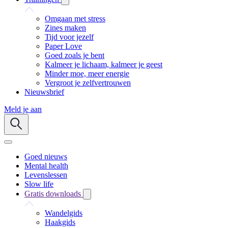
Omgaan met stress
Zines maken
Tijd voor jezelf
Paper Love
Goed zoals je bent
Kalmeer je lichaam, kalmeer je geest
Minder moe, meer energie
Vergroot je zelfvertrouwen
Nieuwsbrief
Meld je aan
Goed nieuws
Mental health
Levenslessen
Slow life
Gratis downloads
Wandelgids
Haakgids